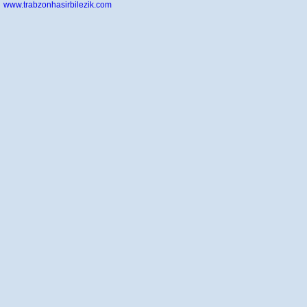
www.trabzonhasirbilezik.com