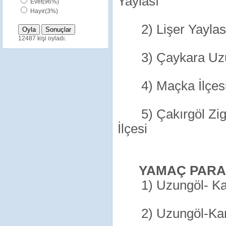
Yaylası
Evet(96%)
Hayır(3%)
2) Lişer Yayla
12487 kişi oyladı.
3) Çaykara Uzu
4) Maçka İlçes
5) Çakırgöl Zi
İlçesi
YAMAÇ PARA
1) Uzungöl- Ka
2) Uzungöl-Ka