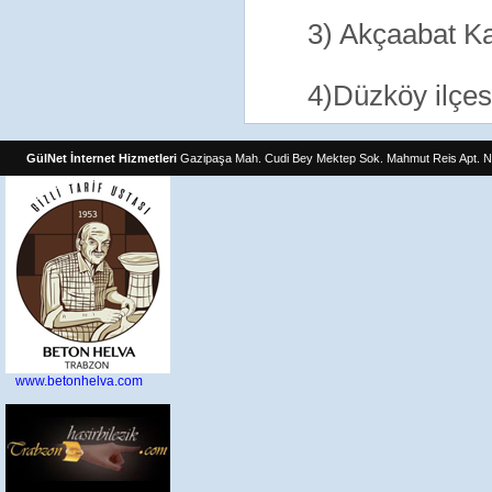
3) Akçaabat K
4)Düzköy ilçe
GülNet İnternet Hizmetleri
Gazipaşa Mah. Cudi Bey Mektep Sok. Mahmut Reis Apt. N
www.betonhelva.com