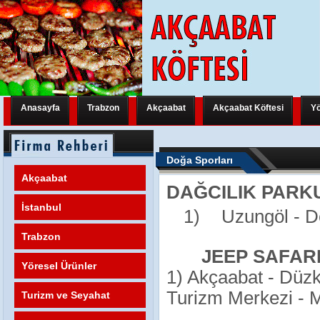
Anasayfa
Trabzon
Akçaabat
Akçaabat Köftesi
Yö
Trabzon Yeni Bir Uluslararası Organizasyona Hazırlanıyor
Trabzon Y
Doğa Sporları
Trabzon Yeni Bir Uluslararası Organizasyona Hazırlanıyor
Trabzon Y
Akçaabat
DAĞCILIK PARK
Trabzon Yeni Bir Uluslararası Organizasyona Hazırlanıyor
FATİH M
İstanbul
1)
Uzungöl - D
Trabzon
JEEP SAFAR
Yöresel Ürünler
1) Akçaabat - Düzk
Turizm Merkezi - 
Turizm ve Seyahat