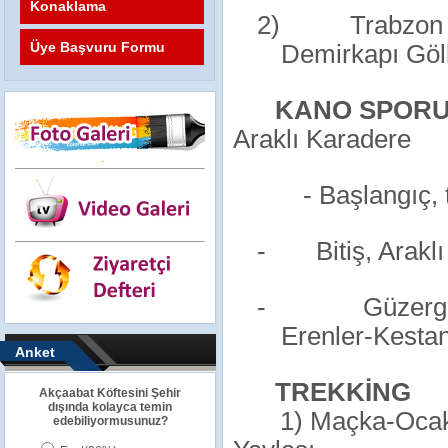
Konaklama
2)
Trabzon 
Üye Başvuru Formu
Demirkapı Göll
KANO SPOR
Araklı Karadere
- Başlangıç, til
-
Bitiş, Araklı
-
Güzerg
Erenler-Kesta
Anket
TREKKİNG
Akçaabat Köftesini Şehir
dışında kolayca temin
1) Maçka-Ocakl
edebiliyormusunuz?