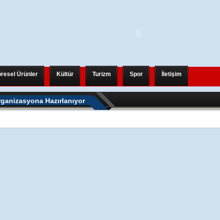
resel Ürünler
Kültür
Turizm
Spor
İletişim
eni Bir Uluslararası Organizasyona Hazırlanıyor
rganizasyona Hazırlanıyor
eni Bir Uluslararası Organizasyona Hazırlanıyor
AHALLESİ-TANJANT BAĞLANTI YOLU BİRİTİLİYOR
hjjk
6.0