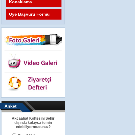
Konaklama
Üye Başvuru Formu
Anket
Akçaabat Köftesini Şehir
dışında kolayca temin
edebiliyormusunuz?