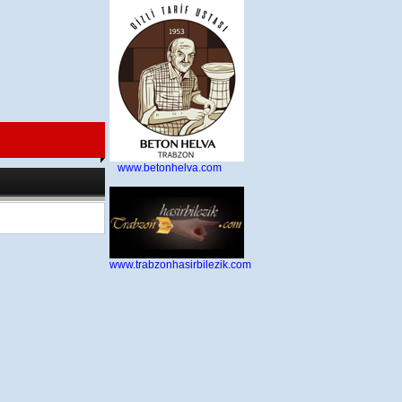
www.betonhelva.com
8.2026 21:42:58
www.trabzonhasirbilezik.com