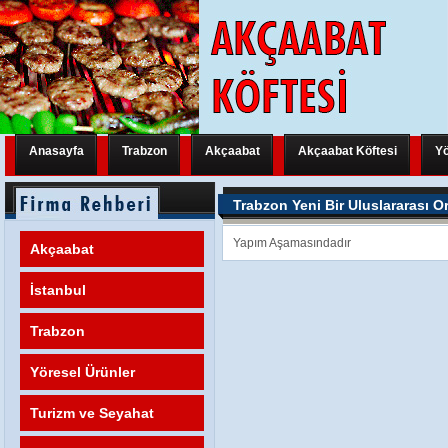
Anasayfa
Trabzon
Akçaabat
Akçaabat Köftesi
Yö
Trabzon Yeni Bir Uluslararası Organizasyona Hazırlanıyor
Trabzon Y
Trabzon Yeni Bir Uluslararası O
Trabzon Yeni Bir Uluslararası Organizasyona Hazırlanıyor
Trabzon Y
Yapım Aşamasındadır
Akçaabat
Trabzon Yeni Bir Uluslararası Organizasyona Hazırlanıyor
FATİH M
İstanbul
Trabzon
Yöresel Ürünler
Turizm ve Seyahat