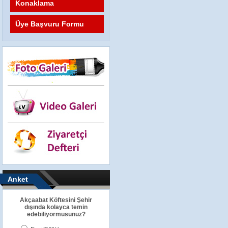
Konaklama
Üye Başvuru Formu
Anket
Akçaabat Köftesini Şehir
dışında kolayca temin
edebiliyormusunuz?