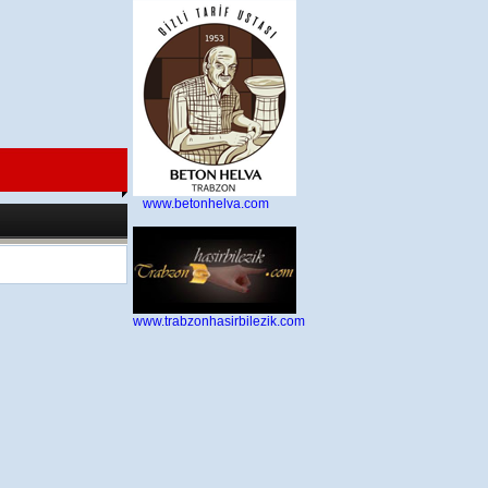
www.betonhelva.com
8.2026 21:42:40
www.trabzonhasirbilezik.com