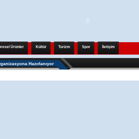
resel Ürünler
Kültür
Turizm
Spor
İletişim
eni Bir Uluslararası Organizasyona Hazırlanıyor
rganizasyona Hazırlanıyor
eni Bir Uluslararası Organizasyona Hazırlanıyor
AHALLESİ-TANJANT BAĞLANTI YOLU BİRİTİLİYOR
hjjk
6.0