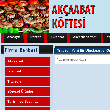
Anasayfa
Trabzon
Akçaabat
Akçaabat Köftesi
Yö
Trabzon Yeni Bir Uluslararası Organizasyona Hazırlanıyor
Trabzon Y
Trabzon Yeni Bir Uluslararası O
Trabzon Yeni Bir Uluslararası Organizasyona Hazırlanıyor
Trabzon Y
Yapım Aşamasındadır
Akçaabat
Trabzon Yeni Bir Uluslararası Organizasyona Hazırlanıyor
FATİH M
İstanbul
Trabzon
Yöresel Ürünler
Turizm ve Seyahat