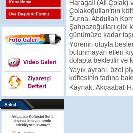
Haragali (Ali Çolak) 
Konaklama
Çolakoğulları'nın kö
Üye Başvuru Formu
Durna, Abdullah Koma
Şahpazoğulları gibi k
günümüze kadar taşı
Yörenin otuyla beslen
bulunmayan etleri kıy
dolapta bekletilir ve 
Yayık ayranı, özel p
köftesinin tadına bak
Kaynak: Akçaabat-H.G
Anket
Akçaabat Köftesini Şehir
dışında kolayca temin
edebiliyormusunuz?