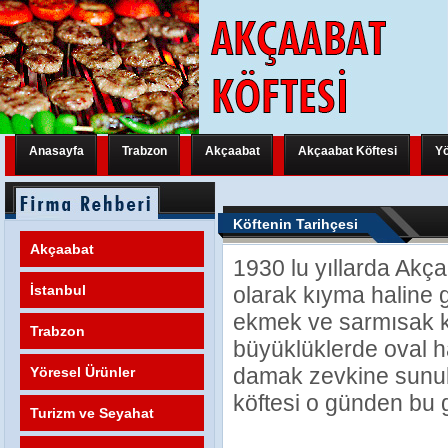
Anasayfa
Trabzon
Akçaabat
Akçaabat Köftesi
Yö
Trabzon Yeni Bir Uluslararası Organizasyona Hazırlanıyor
Trabzon Y
Köftenin Tarihçesi
Trabzon Yeni Bir Uluslararası Organizasyona Hazırlanıyor
Trabzon Y
Akçaabat
1930 lu yıllarda Akça
Trabzon Yeni Bir Uluslararası Organizasyona Hazırlanıyor
FATİH M
İstanbul
olarak kıyma haline g
ekmek ve sarmısak kul
Trabzon
büyüklüklerde oval hal
damak zevkine sunulm
Yöresel Ürünler
köftesi o günden bu g
Turizm ve Seyahat