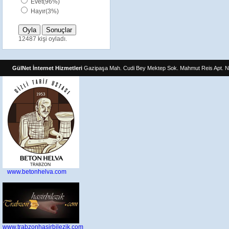
Evet(96%)
Hayır(3%)
12487 kişi oyladı.
GülNet İnternet Hizmetleri
Gazipaşa Mah. Cudi Bey Mektep Sok. Mahmut Reis Apt. N
www.betonhelva.com
www.trabzonhasirbilezik.com