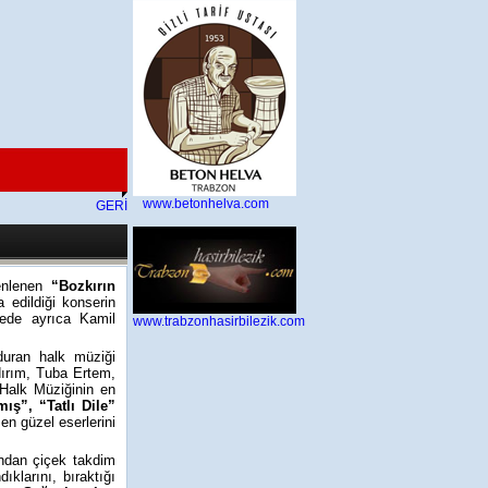
www.betonhelva.com
GERİ
zenlenen
“Bozkırın
 edildiği konserin
8.2026 04:26:51
cede ayrıca Kamil
www.trabzonhasirbilezik.com
duran halk müziği
dırım, Tuba Ertem,
 Halk Müziğinin en
ış”, “Tatlı Dile”
en güzel eserlerini
ndan çiçek takdim
klarını, bıraktığı