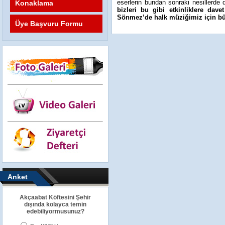
eserlerin bundan sonraki nesillerde 
Konaklama
bizleri bu gibi etkinliklere dav
Sönmez’de halk müziğimiz için b
Üye Başvuru Formu
Anket
Akçaabat Köftesini Şehir
dışında kolayca temin
edebiliyormusunuz?