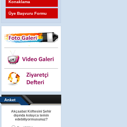
Konaklama
Üye Başvuru Formu
Anket
Akçaabat Köftesini Şehir
dışında kolayca temin
edebiliyormusunuz?