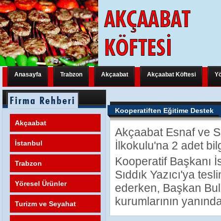
Anasayfa
Trabzon
Akçaabat
Akçaabat Köftesi
Yö
Trabzon Yeni Bir Uluslararası Organizasyona Hazırlanıyor
Trabzon Y
Kooperatiften Eğitime Destek
Trabzon Yeni Bir Uluslararası Organizasyona Hazırlanıyor
Trabzon Y
Akçaabat
Akçaabat Esnaf ve Sa
Trabzon Yeni Bir Uluslararası Organizasyona Hazırlanıyor
FATİH M
İstanbul
İlkokulu'na 2 adet bil
Kooperatif Başkanı İ
Trabzon
Sıddık Yazıcı'ya tesli
Yöresel Ürünler
ederken, Başkan Bulu
kurumlarının yanında 
Turizm ve Seyahat