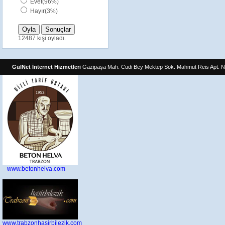
Evet(96%)
Hayır(3%)
12487 kişi oyladı.
GülNet İnternet Hizmetleri
Gazipaşa Mah. Cudi Bey Mektep Sok. Mahmut Reis Apt. N
www.betonhelva.com
www.trabzonhasirbilezik.com