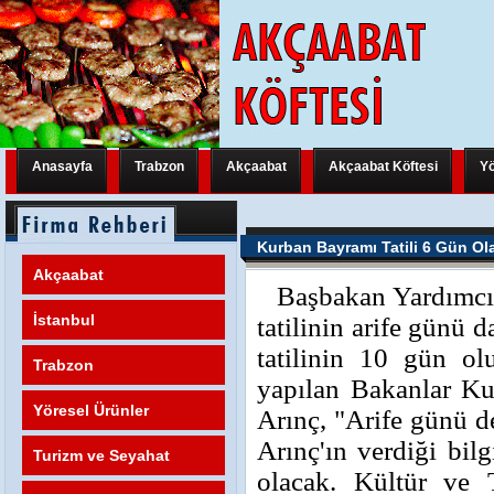
Anasayfa
Trabzon
Akçaabat
Akçaabat Köftesi
Yö
Trabzon Yeni Bir Uluslararası Organizasyona Hazırlanıyor
Trabzon Y
Kurban Bayramı Tatili 6 Gün Ol
Trabzon Yeni Bir Uluslararası Organizasyona Hazırlanıyor
Trabzon Y
Akçaabat
Başbakan
Yardımcı
Trabzon Yeni Bir Uluslararası Organizasyona Hazırlanıyor
FATİH M
İstanbul
tatilinin arife günü
tatilinin 10 gün ol
Trabzon
yapılan Bakanlar Ku
Yöresel Ürünler
Arınç, "Arife günü de 
Arınç'ın verdiği bil
Turizm ve Seyahat
olacak. Kültür ve