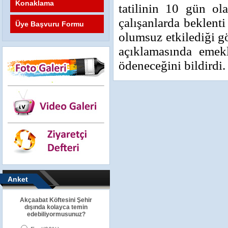
Konaklama
tatilinin 10 gün ol
çalışanlarda beklenti
Üye Başvuru Formu
olumsuz etkilediği g
açıklamasında emekl
ödeneceğini bildirdi
Anket
Akçaabat Köftesini Şehir
dışında kolayca temin
edebiliyormusunuz?