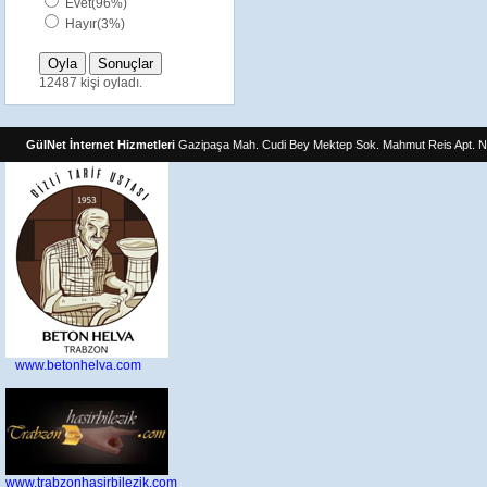
Evet(96%)
Hayır(3%)
12487 kişi oyladı.
GülNet İnternet Hizmetleri
Gazipaşa Mah. Cudi Bey Mektep Sok. Mahmut Reis Apt. N
www.betonhelva.com
www.trabzonhasirbilezik.com