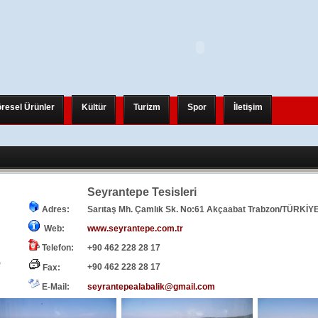
resel Ürünler
Kültür
Turizm
Spor
İletişim
eni Bir Uluslararası Organizasyona Hazırlanıyor
eni Bir Uluslararası Organizasyona Hazırlanıyor
Seyrantepe Tesisleri
AHALLESİ-TANJANT BAĞLANTI YOLU BİRİTİLİYOR
hjjk
9.0
Adres:
Sarıtaş Mh. Çamlık Sk. No:61 Akçaabat Trabzon/TÜRKİY
Web:
www.seyrantepe.com.tr
Telefon:
+90 462 228 28 17
+90 462 228 28 17
Fax:
E-Mail:
seyrantepealabalik@gmail.com