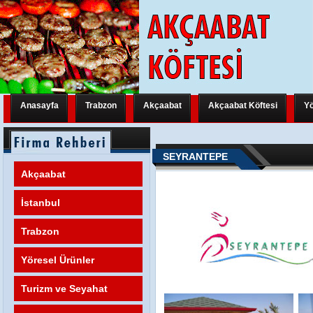
Anasayfa
Trabzon
Akçaabat
Akçaabat Köftesi
Yö
Trabzon Yeni Bir Uluslararası Organizasyona Hazırlanıyor
Trabzon Y
SEYRANTEPE
Trabzon Yeni Bir Uluslararası Organizasyona Hazırlanıyor
Trabzon Y
Akçaabat
Trabzon Yeni Bir Uluslararası Organizasyona Hazırlanıyor
FATİH M
İstanbul
Trabzon
Yöresel Ürünler
Turizm ve Seyahat