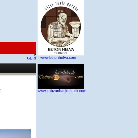
www.betonhelva.com
GERİ
8.2026 12:19:25
E
www.trabzonhasirbilezik.com